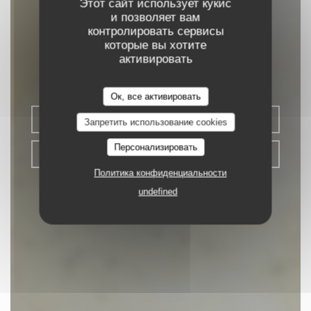
Этот сайт использует кукис
и позволяет вам
контролировать сервисы
LA TABLE VERTE
которые вы хотите
активировать
|
MITTELHAUSBERGEN
Ок, все активировать
ЗАБРОНИРОВАТЬ СТОЛИК
Запретить использование cookies
Персонализировать
НАВЫНОС
Политика конфиденциальности
undefined