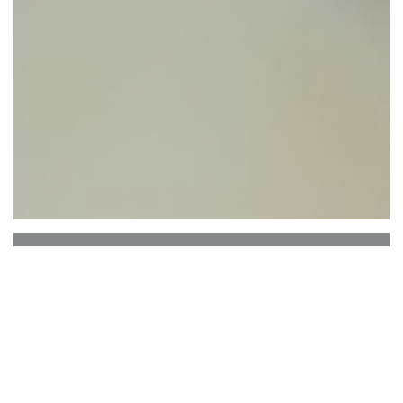
LA TABLE VERTE
В теплой и непринужденной обстановке на
красивой летней террасе
LA TABLE VERTE